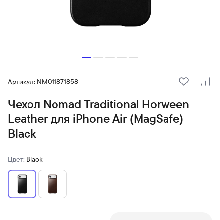
Артикул: NM011871858
В избранн
Сра
Чехол Nomad Traditional Horween
Leather для iPhone Air (MagSafe)
Black
Цвет:
Black