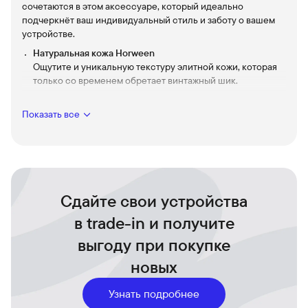
сочетаются в этом аксессуаре, который идеально
подчеркнёт ваш индивидуальный стиль и заботу о вашем
устройстве.
Натуральная кожа Horween
Ощутите и уникальную текстуру элитной кожи, которая
только со временем обретает винтажный шик.
Поддержка MagSafe
Легко и надёжно прикрепляйте аксессуары благодаря
Показать все
встроенной поддержке MagSafe — больше удобства и
меньше усилий каждый день.
Защита iPhone Air
Внутренняя подкладка из мягкой микрофибры заботится
о вашем устройстве, защищая от царапин и ударов.
Сдайте свои устройства
Эргономичный дизайн
в trade-in и получите
Тонкий и лёгкий, этот чехол идеяльно ложится в руку,
сохраняя доступ ко всем функциям вашего iPhone Air.
выгоду при покупке
Станьте обладателем аксессуара, который подчёркивает
ваш вкус и заботу об устройстве. Откройте для себя новые
новых
грани стиля и функциональности с чехлом Nomad.
Узнать подробнее