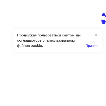
Продолжая пользоваться сайтом, вы
Закр
соглашаетесь с использованием
файлов cookie.
Принять
Получайте эксклюзивные
предложения и скидки
Подпи
Подписываясь на рассылку, вы соглашаетесь с условиями
оферты
и
политики конфиденциальности