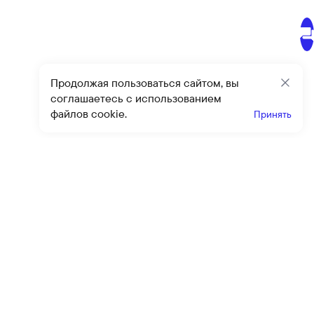
Продолжая пользоваться сайтом, вы
Закр
соглашаетесь с использованием
файлов cookie.
Принять
Получайте эксклюзивные
предложения и скидки
Подпи
Подписываясь на рассылку, вы соглашаетесь с условиями
оферты
и
политики конфиденциальности