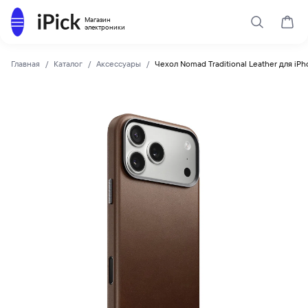
Каталог
Магазин
Поиск
Корз
электроники
Главная
Каталог
Аксессуары
Чехол Nomad Traditional Leather для iPh
Nomad
Купить Чехол Nomad Traditional Leather для iPhone 17 Pro