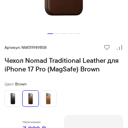
Артикул: NM011949858
В избранн
Сра
Чехол Nomad Traditional Leather для
iPhone 17 Pro (MagSafe) Brown
Цвет:
Brown
Наличными