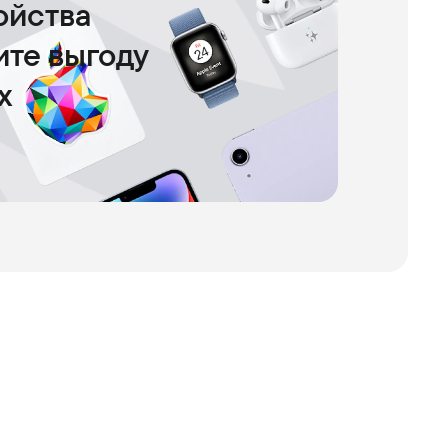
ойства
чите выгоду
х