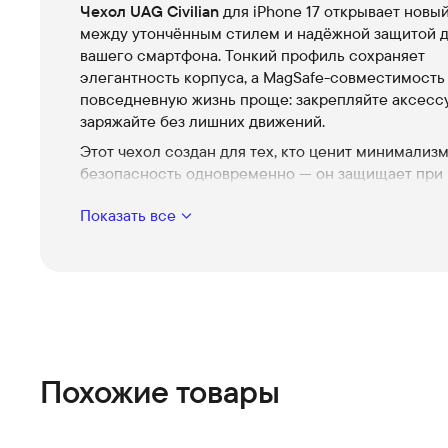
Чехол UAG Civilian
для iPhone 17 открывает новы
между утончённым стилем и надёжной защитой 
вашего смартфона. Тонкий профиль сохраняет
элегантность корпуса, а MagSafe-совместимость
повседневную жизнь проще: закрепляйте аксесс
заряжайте без лишних движений.
Этот чехол создан для тех, кто ценит минимализм
безопасность одновременно — он защищает при 
бережно относится к камере и сохраняет комфор
Показать все
каждом прикосновении.
Магнитная совместимость MagSafe
Быстрая и надёжная фиксация аксессуаров и
беспроводная зарядка без снятия чехла — удоб
каждой детали для iPhone 17.
Лёгкая, но ударопрочная конструкция
Многослойная защита с амортизирующими зон
Похожие товары
военным стандартам даёт уверенность при пад
добавляя лишнего объёма в кармане.
Тактильная матовая отделка