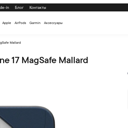
de-in
Блог
Контакты
Apple
AirPods
Garmin
Аксессуары
gSafe Mallard
ne 17 MagSafe Mallard
rd по низкой цене с доставкой и самовывозом по СПб и России