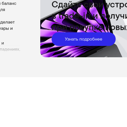
Сдайте свои устр
й баланс
для
в trade-in и полу
 делает
при покупке новы
уары и
Узнать подробнее
 и
падениях,
т при
ство в
ами по
ениях, не