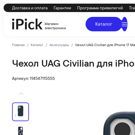
Доставка и оплата
Гарантии
Программа привилегий
Tra
Каталог
Магазин
электроники
Главная
Каталог
Аксессуары
Чехол UAG Civilian для iPhone 17 Ma
Чехол UAG Civilian для iPho
UAG
Купить Чехол UAG Civilian для iPhone 17 MagSafe Malla
Артикул: 114547115555