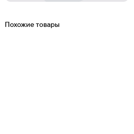
полную функциональность iPhone 17 Pro Max без
компромиссов, чтобы пользоваться им было удобно
каждый день.
Похожие товары