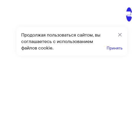
Продолжая пользоваться сайтом, вы
Закр
соглашаетесь с использованием
файлов cookie.
Принять
Получайте эксклюзивные
предложения и скидки
Подпи
Подписываясь на рассылку, вы соглашаетесь с условиями
оферты
и
политики конфиденциальности