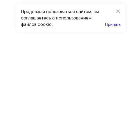
Продолжая пользоваться сайтом, вы
Закр
соглашаетесь с использованием
файлов cookie.
Принять
Получайте эксклюзивные
предложения и скидки
Подпи
Подписываясь на рассылку, вы соглашаетесь с условиями
оферты
и
политики конфиденциальности
Каталог
Помощь