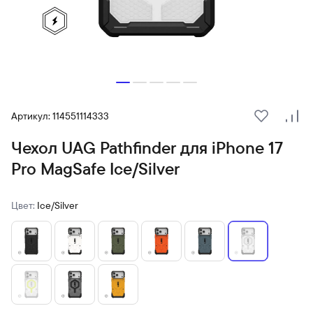
Артикул: 114551114333
В избранн
Сра
Чехол UAG Pathfinder для iPhone 17
Pro MagSafe Ice/Silver
Цвет:
Ice/Silver