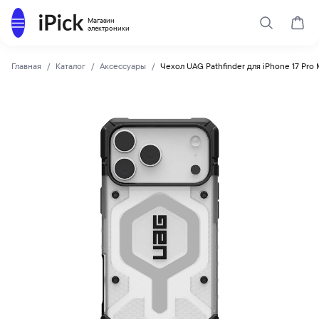
Каталог
Магазин
Поиск
Корз
электроники
Главная
Каталог
Аксессуары
Чехол UAG Pathfinder для iPhone 17 Pro 
UAG
Купить Чехол UAG Pathfinder для iPhone 17 Pro MagSafe Ice