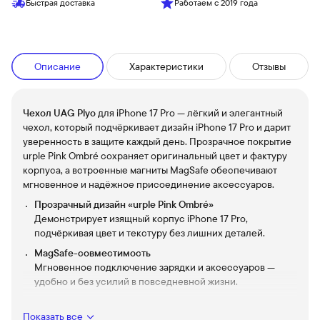
Быстрая доставка
Работаем с 2019 года
Описание
Характеристики
Отзывы
Чехол UAG Plyo
для iPhone 17 Pro — лёгкий и элегантный
чехол, который подчёркивает дизайн iPhone 17 Pro и дарит
уверенность в защите каждый день. Прозрачное покрытие
urple Pink Ombré сохраняет оригинальный цвет и фактуру
корпуса, а встроенные магниты MagSafe обеспечивают
мгновенное и надёжное присоединение аксессуаров.
Прозрачный дизайн «urple Pink Ombré»
Демонстрирует изящный корпус iPhone 17 Pro,
подчёркивая цвет и текстуру без лишних деталей.
MagSafe-совместимость
Мгновенное подключение зарядки и аксессуаров —
удобно и без усилий в повседневной жизни.
Лёгкая и прочная конструкция
Минимальный вес и продуманная защита от ударов и
Показать все