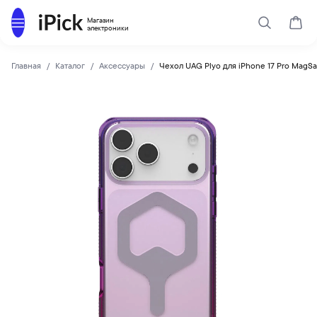
Каталог
Магазин
Поиск
Корз
электроники
Главная
Каталог
Аксессуары
Чехол UAG Plyo для iPhone 17 Pro MagSa
UAG
Купить Чехол UAG Plyo для iPhone 17 Pro MagSafe Purple P