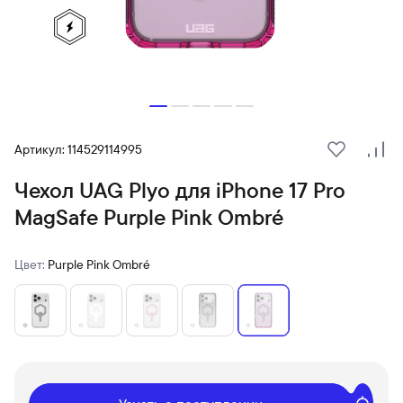
Артикул: 114529114995
В избранн
Сра
Чехол UAG Plyo для iPhone 17 Pro
MagSafe Purple Pink Ombré
Цвет:
Purple Pink Ombré