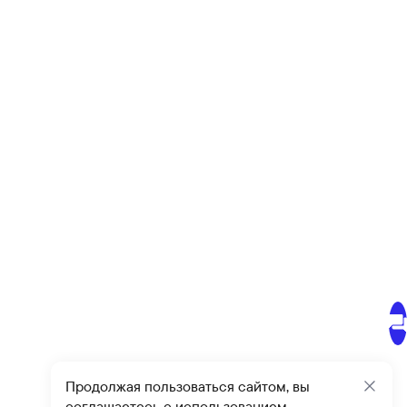
Продолжая пользоваться сайтом, вы
Закр
соглашаетесь с использованием