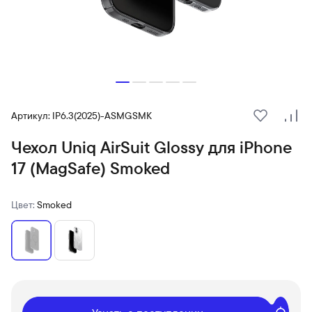
Артикул: IP6.3(2025)-ASMGSMK
В избранн
Сра
Чехол Uniq AirSuit Glossy для iPhone
17 (MagSafe) Smoked
Цвет:
Smoked