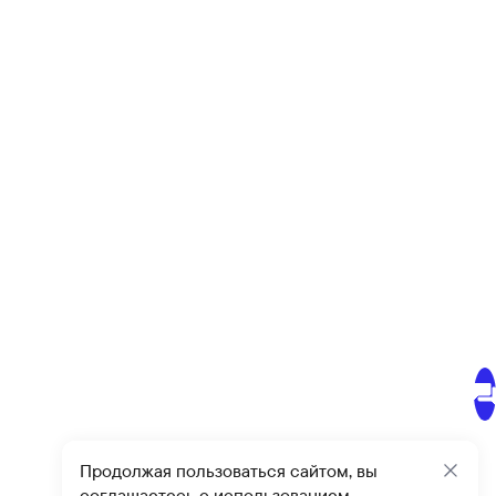
Продолжая пользоваться сайтом, вы
Закр
соглашаетесь с использованием