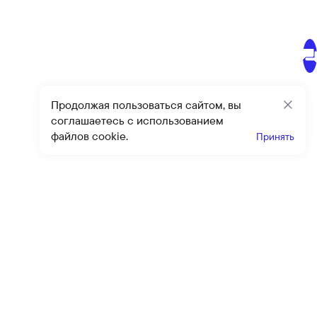
Продолжая пользоваться сайтом, вы
Закр
соглашаетесь с использованием
файлов cookie.
Принять
Получайте эксклюзивные
предложения и скидки
Подпи
Подписываясь на рассылку, вы соглашаетесь с условиями
оферты
и
политики конфиденциальности