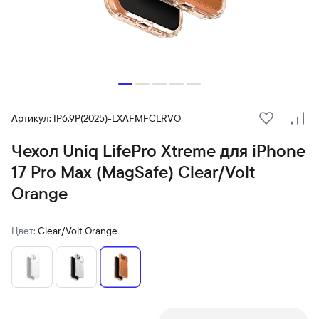
Артикул: IP6.9P(2025)-LXAFMFCLRVO
В избранн
Сра
Чехол Uniq LifePro Xtreme для iPhone
17 Pro Max (MagSafe) Clear/Volt
Orange
Цвет:
Clear/Volt Orange