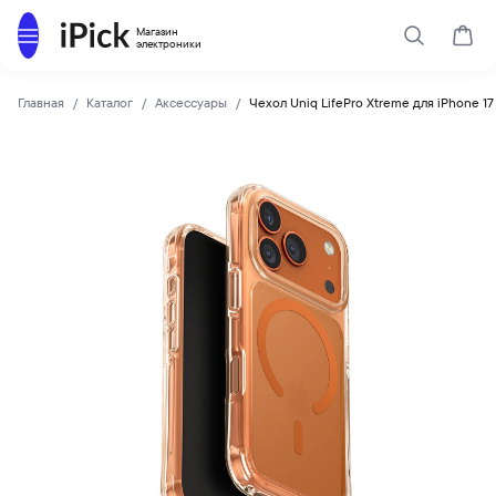
Каталог
Магазин
Поиск
Корз
электроники
Главная
Каталог
Аксессуары
Чехол Uniq LifePro Xtreme для iPhone 17
Uniq
Купить Чехол Uniq LifePro Xtreme для iPhone 17 Pro Max (M