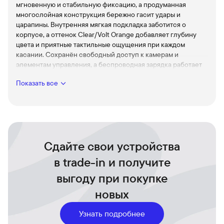
мгновенную и стабильную фиксацию, а продуманная
многослойная конструкция бережно гасит удары и
царапины. Внутренняя мягкая подкладка заботится о
корпусе, а оттенок Clear/Volt Orange добавляет глубину
цвета и приятные тактильные ощущения при каждом
касании. Сохранён свободный доступ к камерам и
элементам управления, а беспроводная зарядка работает
без необходимости снимать аксессуар — всё для вашего
Показать все
смартфона и удобства использования.
MagSafe совместимость
Моментальная фиксация с зарядными устройствами и
аксессуарами для лёгкой и надёжной эксплуатации.
Усиленная защита
Многослойная система амортизации уменьшает силу
Сдайте свои устройства
удара и помогает избежать повреждений при падениях.
в trade-in и получите
Тактильный Clear-финиш
выгоду при покупке
Эстетичная текстура, которая не скользит и
подчёркивает премиальный образ вашего iPhone 17 Pro
новых
Max.
Тонкий профиль
Узнать подробнее
Минималистичный дизайн сохраняет удобство в