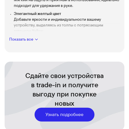
подходит для удержания в руке.
Элегантный желтый цвет
Добавьте яркости и индивидуальности вашему
устройству, выделяясь из толпы с потрясающим
оттенком Yellow.
Точная подгонка
Показать все
Идеально соответствует всем кнопкам, портам и
динамикам для безупречного использования вашего
iPhone 11 Pro Max.
Защитный чехол для iPhone 11 Pro Max — это необходимый
аксессуар для тех, кто ценит качество и стиль в каждом
моменте использования.
Сдайте свои устройства
в trade-in и получите
выгоду при покупке
новых
Узнать подробнее