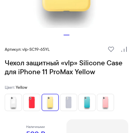
Артикул: vlp-SC19-65YL
В избранн
Сра
Чехол защитный «vlp» Silicone Сase
для iPhone 11 ProMax Yellow
Цвет:
Yellow
Наличными