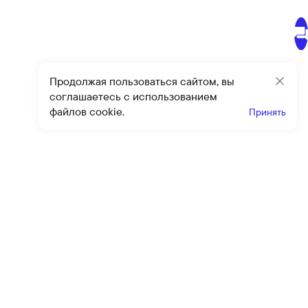
Продолжая пользоваться сайтом, вы
Закр
соглашаетесь с использованием
файлов cookie.
Принять
Получайте эксклюзивные
предложения и скидки
Подпи
Подписываясь на рассылку, вы соглашаетесь с условиями
оферты
и
политики конфиденциальности