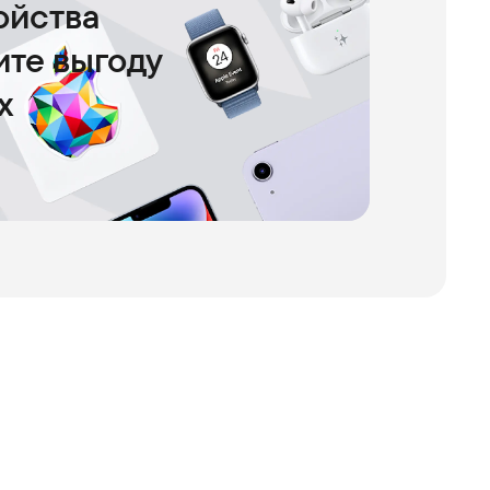
ойства
чите выгоду
х