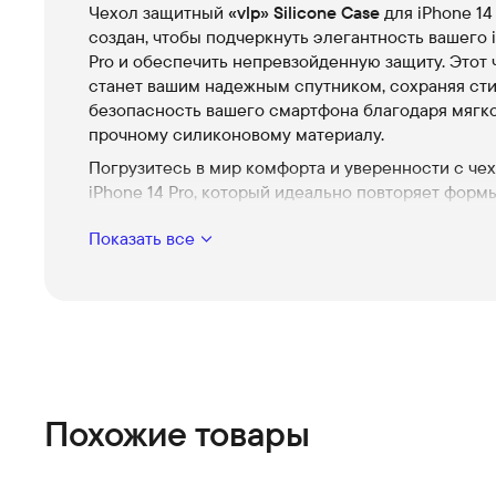
Чехол защитный
«vlp» Silicone Сase
для iPhone 14
создан, чтобы подчеркнуть элегантность вашего 
Pro и обеспечить непревзойденную защиту. Этот 
станет вашим надежным спутником, сохраняя сти
безопасность вашего смартфона благодаря мягко
прочному силиконовому материалу.
Погрузитесь в мир комфорта и уверенности с че
iPhone 14 Pro, который идеально повторяет форм
устройства, обеспечивая полную совместимость
Показать все
функциями и портами.
Элегантный дизайн:
черный цвет чехла идеаль
подходит как для деловых встреч, так и для ве
выходов, добавляя стильный акцент вашему обр
Мягкая внутренняя подкладка:
заботливо обере
заднюю часть и боковые грани вашего iPhone 14
предотвращая появление царапин и поврежден
Похожие товары
Устойчивость к отпечаткам:
гладкая поверхнос
уменьшает видимость следов пальцев, сохраня
новый на протяжении длительного времени.