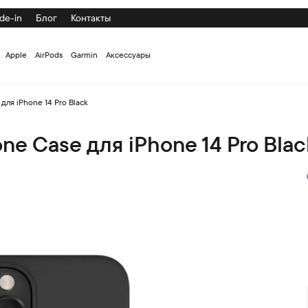
de-in
Блог
Контакты
Apple
AirPods
Garmin
Аксессуары
для iPhone 14 Pro Black
ne Сase для iPhone 14 Pro Blac
14 Pro Black по низкой цене с доставкой и самовывозом по СП