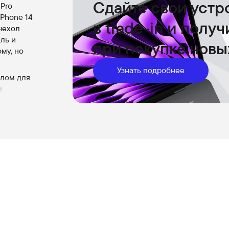
Сдайте свои устр
 Pro
iPhone 14
в trade-in и полу
чехол
ль и
при покупке новы
му, но
Узнать подробнее
хлом для
ы
 со всеми
но
черних
азу.
гает
 Pro,
ий.
ть чехла
я его как