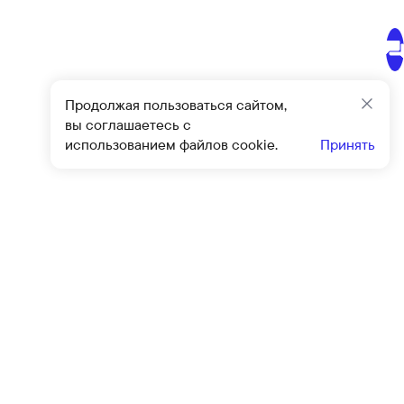
Продолжая пользоваться сайтом,
Закр
вы соглашаетесь с
использованием файлов cookie.
Принять
Подписат
овиями
оферты
и
политики конфиденциальности
Клиентский сервис
Контакты