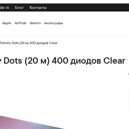
de-in
Блог
Контакты
Apple
AirPods
Garmin
Аксессуары
winkly Dots (20 м) 400 диодов Clear
 Dots (20 м) 400 диодов Clear
дов Clear по низкой цене с доставкой и самовывозом по СПб 