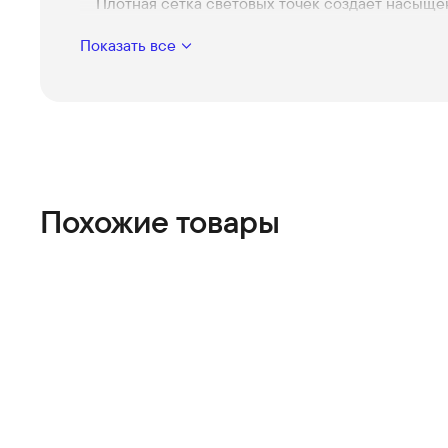
Плотная сетка световых точек создаёт насыще
равномерное сияние по всей длине — эффектн
Показать все
смотрится и в интерьере, и в декоре.
Clear — прозрачный провод
Минималистичная основа делает инсталляцию
невидимой, оставляя в центре внимания только
цвет.
Яркие RGB-эффекты и анимации
Широкая палитра и готовые режимы дают волю
Похожие товары
воображению: от нежной подсветки до динамич
Управление через приложение
Интуитивный контроль с телефона позволяет 
настраивать цвета, таймеры и сценарии — всё 
простоты и удовольствия от использования.
Гибкий монтаж
Лента легко изгибается и фиксируется, поэтом
получается аккуратным и профессиональным, 
вы делаете это впервые.
Синхронизация с музыкой