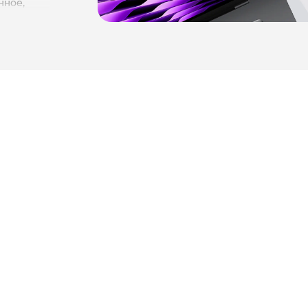
нное,
о
 почти
 свет и
ного шоу.
быстро
для
у декор
даже если