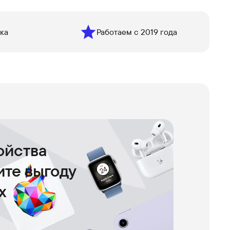
ка
Работаем с 2019 года
ойства
чите выгоду
х