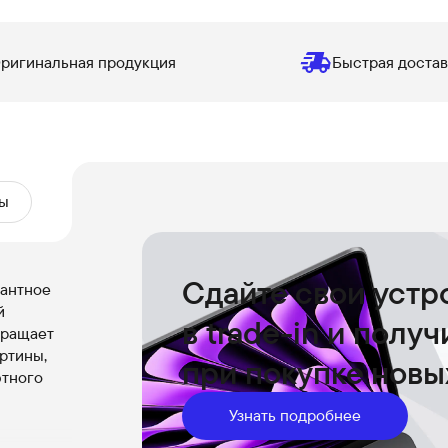
ригинальная продукция
Быстрая достав
ы
Сдайте свои устр
гантное
й
в trade-in и полу
вращает
ртины,
при покупке новы
ютного
Узнать подробнее