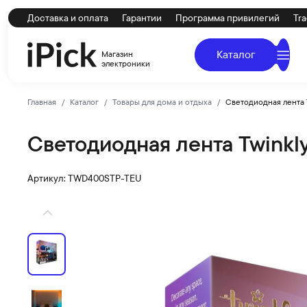
Доставка и оплата
Гарантии
Программа привилегий
Tra
Каталог
Магазин
электроники
Главная
Каталог
Товары для дома и отдыха
Cветодиодная лента T
Cветодиодная лента Twinkly
Twinkly
Купить Cветодиодная лента Twinkly Dots (20 м) 400 дио
Артикул: TWD400STP-TEU