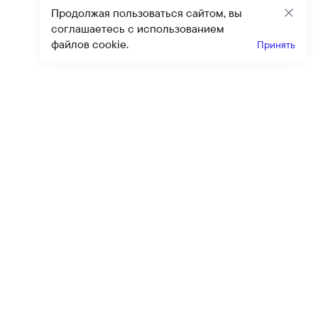
Продолжая пользоваться сайтом, вы
Закр
соглашаетесь с использованием
файлов cookie.
Принять
Получайте эксклюзивные
предложения и скидки
Подпи
Подписываясь на рассылку, вы соглашаетесь с условиями
оферты
и
политики конфиденциальности
Каталог
Помощь
Клиентский сервис