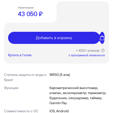
Наличными
43 050 ₽
Добавить в корзину
+ 430 i-коинов
Купить в 1 клик
c программой лояльности
Степень защиты от воды и
WR50 (5 атм)
брызг
Функции
барометрический высотомер,
компас, акселерометр, термометр,
будильник, секундомер, таймер,
Garmin Pay
Совместимость с ОС
iOS, Android