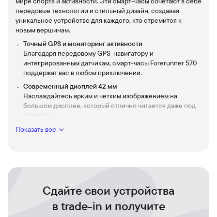
мире спорта и активности. Эти смарт-часы сочетают в себе
передовые технологии и стильный дизайн, создавая
уникальное устройство для каждого, кто стремится к
новым вершинам.
Точный GPS и мониторинг активности
Благодаря передовому GPS-навигатору и
интегрированным датчикам, смарт-часы Forerunner 570
поддержат вас в любом приключении.
Современный дисплей 42 мм
Наслаждайтесь ярким и четким изображением на
большом дисплее, который отлично читается даже под
солнцем.
Повышенная автономность
Показать все
Забудьте о частой подзарядке — Forerunner 570 всегда
готов к новым испытаниям.
Персонализированные тренировки
Сделайте ваши тренировки персональными благодаря
множеству встроенных режимов и функций,
Сдайте свои устройства
повышающих ваши достижения.
Смарт-часы Forerunner 570 — это больше, чем просто
в trade-in и получите
устройство для контроля времени: это окно в мир ваших