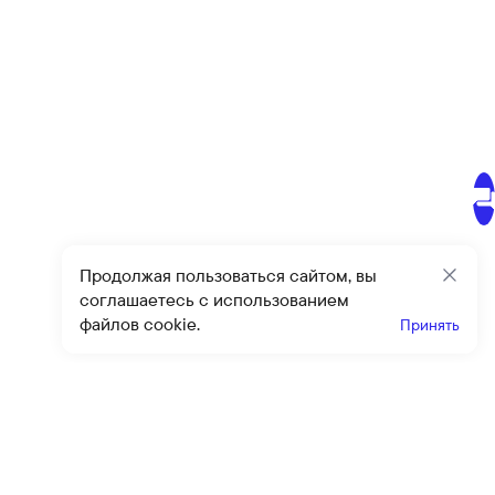
Продолжая пользоваться сайтом, вы
Закр
соглашаетесь с использованием
файлов cookie.
Принять
Получайте эксклюзивные
предложения и скидки
Подпи