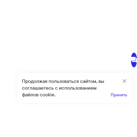
Продолжая пользоваться сайтом, вы
Закр
соглашаетесь с использованием
файлов cookie.
Принять
Получайте эксклюзивные
предложения и скидки