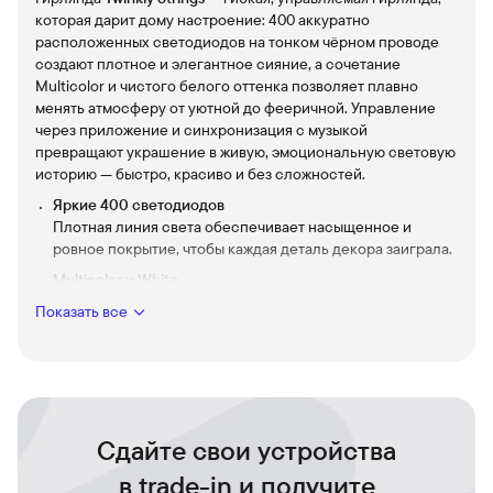
которая дарит дому настроение: 400 аккуратно
расположенных светодиодов на тонком чёрном проводе
создают плотное и элегантное сияние, а сочетание
Multicolor и чистого белого оттенка позволяет плавно
менять атмосферу от уютной до фееричной. Управление
через приложение и синхронизация с музыкой
превращают украшение в живую, эмоциональную световую
историю — быстро, красиво и без сложностей.
Яркие 400 светодиодов
Плотная линия света обеспечивает насыщенное и
ровное покрытие, чтобы каждая деталь декора заиграла.
Multicolor и White
Широкая палитра цветов рядом с естественным белым
Показать все
тоном даёт свободу создавать любую сцену — от тёплой
до праздничной.
Тонкий чёрный провод
Незаметный фон подчёркивает свет, не отвлекая
внимания от общего образа оформления.
Сдайте свои устройства
Управление через приложение
Меняйте цвета, анимации и предустановки в пару
в trade-in и получите