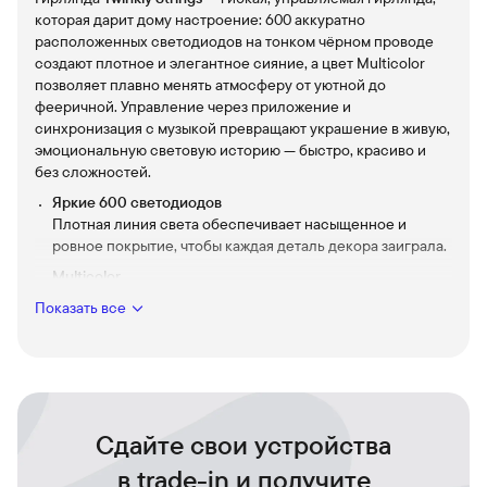
которая дарит дому настроение: 600 аккуратно
расположенных светодиодов на тонком чёрном проводе
создают плотное и элегантное сияние, а цвет Multicolor
позволяет плавно менять атмосферу от уютной до
фееричной. Управление через приложение и
синхронизация с музыкой превращают украшение в живую,
эмоциональную световую историю — быстро, красиво и
без сложностей.
Яркие 600 светодиодов
Плотная линия света обеспечивает насыщенное и
ровное покрытие, чтобы каждая деталь декора заиграла.
Multicolor
Широкая палитра цветов даёт свободу создавать любую
Показать все
сцену.
Тонкий чёрный провод
Незаметный фон подчёркивает свет, не отвлекая
внимания от общего образа оформления.
Управление через приложение
Сдайте свои устройства
Меняйте цвета, анимации и предустановки в пару
касаний — персонализируйте освещение под любое
в trade-in и получите