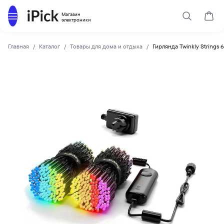
Каталог
Магазин
Поиск
Корз
электроники
Главная
Каталог
Товары для дома и отдыха
Гирлянда Twinkly Strings 
Twinkly
Купить Гирлянда Twinkly Strings 600 шт., черный провод Mu