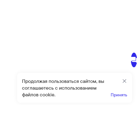
Продолжая пользоваться сайтом, вы
Закр
соглашаетесь с использованием
файлов cookie.
Принять
Получайте эксклюзивные
предложения и скидки