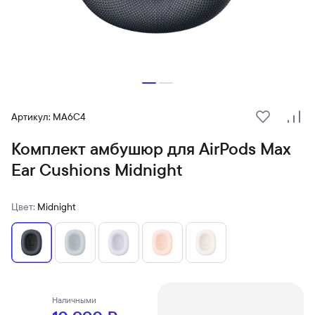
Артикул: MA6C4
В избранн
Сра
Комплект амбушюр для AirPods Max
Ear Cushions Midnight
Цвет:
Midnight
Наличными