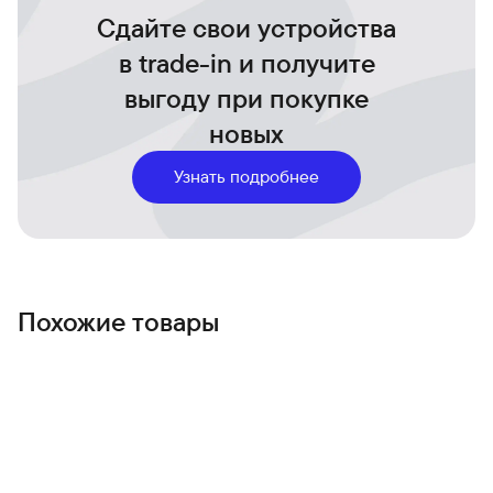
Сдайте свои устройства
Лёгкость и мобильность
Лёгкий вес и съёмность позволяют моментально
в trade-in и получите
трансформировать телефон в удобный кошелёк и
выгоду при покупке
обратно.
новых
Узнать подробнее
Похожие товары