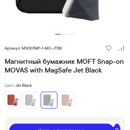
Артикул: MS007MP-1-MO-JTBK
В избранн
Сра
Магнитный бумажник MOFT Snap-on
MOVAS with MagSafe Jet Black
Цвет:
Jet Black