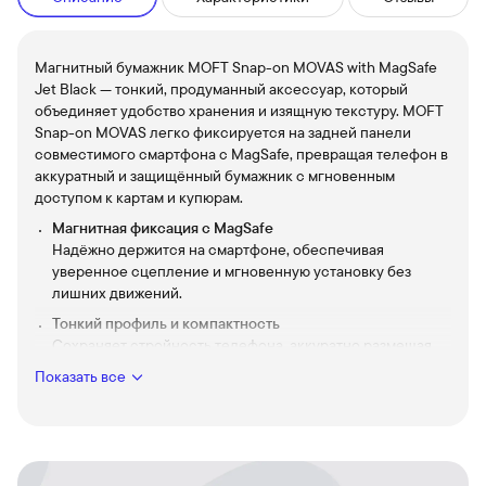
Магнитный бумажник MOFT Snap-on MOVAS with MagSafe
Jet Black — тонкий, продуманный аксессуар, который
объединяет удобство хранения и изящную текстуру. MOFT
Snap-on MOVAS легко фиксируется на задней панели
совместимого смартфона с MagSafe, превращая телефон в
аккуратный и защищённый бумажник с мгновенным
доступом к картам и купюрам.
Магнитная фиксация с MagSafe
Надёжно держится на смартфоне, обеспечивая
уверенное сцепление и мгновенную установку без
лишних движений.
Тонкий профиль и компактность
Сохраняет стройность телефона, аккуратно размещая
ключевые карты и наличные, чтобы вы были готовы к
Показать все
любому дню.
Удобство доступа
Интуитивный дизайн обеспечивает быстрый доступ к
картам и простоту пользования в ритме городской
жизни.