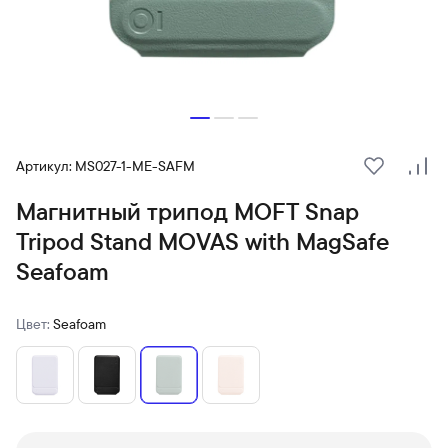
Артикул: MS027-1-ME-SAFM
В избранн
Сра
Магнитный трипод MOFT Snap
Tripod Stand MOVAS with MagSafe
Seafoam
Цвет:
Seafoam