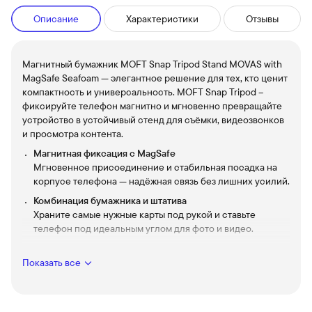
Описание
Характеристики
Отзывы
Магнитный бумажник MOFT Snap Tripod Stand MOVAS with
MagSafe Seafoam — элегантное решение для тех, кто ценит
компактность и универсальность. MOFT Snap Tripod –
фиксируйте телефон магнитно и мгновенно превращайте
устройство в устойчивый стенд для съёмки, видеозвонков
и просмотра контента.
Магнитная фиксация с MagSafe
Мгновенное присоединение и стабильная посадка на
корпусе телефона — надёжная связь без лишних усилий.
Комбинация бумажника и штатива
Храните самые нужные карты под рукой и ставьте
телефон под идеальным углом для фото и видео.
Тонкий, лёгкий профиль
Не утяжеляет карман и сохраняет эстетичный силуэт
Показать все
телефона — удобно носить каждый день.
Устойчивость и комфорт при съёмке
Надёжная опора для ровных кадров и удобных