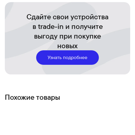
видеозвонков без дополнительного оборудования.
MOFT Snap Tripod дарит свободу действий — стильный
Сдайте свои устройства
аксессуар, который упрощает жизнь и добавляет
уверенности в каждом кадре.
в trade-in и получите
выгоду при покупке
новых
Узнать подробнее
Похожие товары