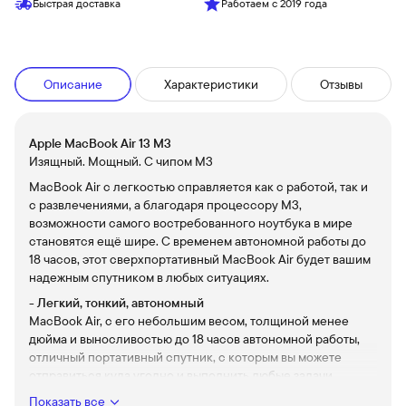
Быстрая доставка
Работаем с 2019 года
Описание
Характеристики
Отзывы
Apple MacBook Air 13 M3
Изящный. Мощный. С чипом МЗ
MacBook Air с легкостью справляется как с работой, так и
с развлечениями, а благодаря процессору МЗ,
возможности самого востребованного ноутбука в мире
становятся ещё шире. С временем автономной работы до
18 часов, этот сверхпортативный MacBook Air будет вашим
надежным спутником в любых ситуациях.
- Легкий, тонкий, автономный
MacBook Air, с его небольшим весом, толщиной менее
дюйма и выносливостью до 18 часов автономной работы,
отличный портативный спутник, с которым вы можете
отправиться куда угодно и выполнить любые задачи.
С заботой о планете
Показать все