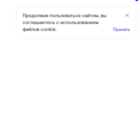
Продолжая пользоваться сайтом, вы
Закр
соглашаетесь с использованием
файлов cookie.
Принять
Получайте эксклюзивные
предложения и скидки
Подпи
Подписываясь на рассылку, вы соглашаетесь с условиями
оферты
и
политики конфиденциальности
Каталог
Помощь