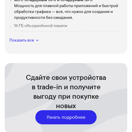
Мощность для плавной работы приложений и быстрой
обработки графики — всё, что нужно для создания и
продуктивности без ожидания.
16 ГБ объединённой памяти
Свобода многозадачности: держите несколько тяжёлых
приложений открытыми одновременно без проседания
Показать все
производительности.
1 ТБ SSD
Моментальный доступ к файлам и простор для фото,
видео и проектов — надёжное место для ваших идей и
данных.
Сдайте свои устройства
13‑дюймовый портативный форм‑фактор
Тонкий и лёгкий корпус Sky Blue удобно брать с собой —
в trade-in и получите
стильный дизайн, который подчёркивает
выгоду при покупке
индивидуальность в дороге и в офисе.
Долгая автономная работа и тихая работа
новых
Свобода творчества в любом месте: продолжайте
работать и отдыхать без лишнего шума и частых
Узнать подробнее
подзарядок.