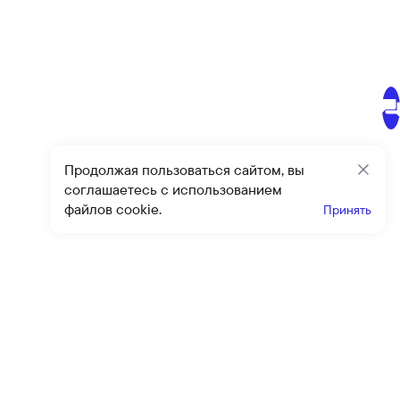
Продолжая пользоваться сайтом, вы
Закр
соглашаетесь с использованием
файлов cookie.
Принять
Получайте эксклюзивные
предложения и скидки
Подпи
Подписываясь на рассылку, вы соглашаетесь с условиями
оферты
и