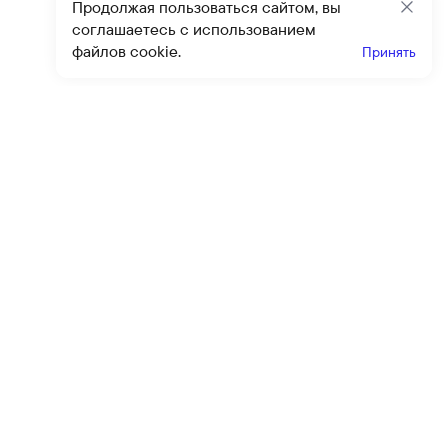
Продолжая пользоваться сайтом, вы
Закр
соглашаетесь с использованием
файлов cookie.
Принять
Получайте эксклюзивные
предложения и скидки
Подпи
Подписываясь на рассылку, вы соглашаетесь с условиями
оферты
и
политики конфиденциальности
Каталог
Помощь
Клиентский сервис