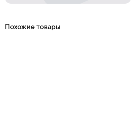
работы от батареи — мобильность без ограничений.
MacBook Pro 14 M5 Pro предоставляет необходимые
инструменты, чтобы вы могли сосредоточиться на
творчестве и результате, а не на технических барьерах.
Похожие товары
Ощутите мощь и свободу работы в тонком, продуманном
формате.