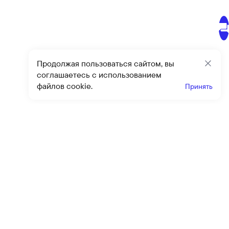
Продолжая пользоваться сайтом, вы
Закр
соглашаетесь с использованием
файлов cookie.
Принять
Получайте эксклюзивные
предложения и скидки
Подпи
Подписываясь на рассылку, вы соглашаетесь с условиями
оферты
и
политики конфиденциальности