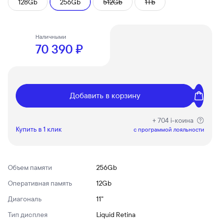
128Gb
256Gb
512Gb
1Tb
Наличными
70 390 ₽
Добавить в корзину
+ 704 i-коина
Купить в 1 клик
c программой лояльности
Объем памяти
256Gb
Оперативная память
12Gb
Диагональ
11"
Тип дисплея
Liquid Retina