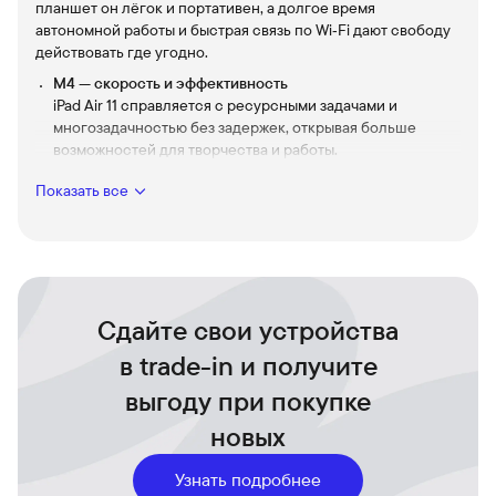
планшет он лёгок и портативен, а долгое время
автономной работы и быстрая связь по Wi‑Fi дают свободу
действовать где угодно.
M4 — скорость и эффективность
iPad Air 11 справляется с ресурсными задачами и
многозадачностью без задержек, открывая больше
возможностей для творчества и работы.
256 ГБ встроенной памяти
Показать все
Храните все проекты, фото и видео локально — больше
пространства для идей и важных файлов.
11‑дюймовый экран
Широкая панель с насыщенной цветопередачей и
высокой чёткостью делает просмотр и редактирование
комфортными и впечатляющими.
Сдайте свои устройства
Wi‑Fi для стабильной связи
в trade-in и получите
Быстрая загрузка контента, облачные сервисы и
выгоду при покупке
стриминг без прерываний.
Тонкий дизайн в Space Gray
новых
Стильный и аккуратный корпус — планшет, который
приятно держать и брать с собой в поездки.
Узнать подробнее