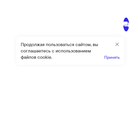
Продолжая пользоваться сайтом, вы
Закр
соглашаетесь с использованием
файлов cookie.
Принять
Получайте эксклюзивные
предложения и скидки
Подпи
Подписываясь на рассылку, вы соглашаетесь с условиями
оферты
и
политики конфиденциальности