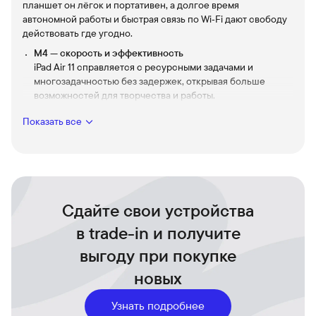
планшет он лёгок и портативен, а долгое время
автономной работы и быстрая связь по Wi‑Fi дают свободу
действовать где угодно.
M4 — скорость и эффективность
iPad Air 11 справляется с ресурсными задачами и
многозадачностью без задержек, открывая больше
возможностей для творчества и работы.
128 ГБ встроенной памяти
Показать все
Храните все проекты, фото и видео локально — больше
пространства для идей и важных файлов.
11‑дюймовый экран
Широкая панель с насыщенной цветопередачей и
высокой чёткостью делает просмотр и редактирование
комфортными и впечатляющими.
Сдайте свои устройства
Wi‑Fi для стабильной связи
в trade-in и получите
Быстрая загрузка контента, облачные сервисы и
выгоду при покупке
стриминг без прерываний.
Тонкий дизайн в Purple
новых
Стильный и аккуратный корпус — планшет, который
приятно держать и брать с собой в поездки.
Узнать подробнее