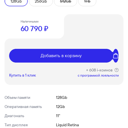
128Gb
256Gb
512Gb
1Tb
Наличными
60 790 ₽
Добавить в корзину
+ 608 i-коинов
Купить в 1 клик
c программой лояльности
Объем памяти
128Gb
Оперативная память
12Gb
Диагональ
11"
Тип дисплея
Liquid Retina