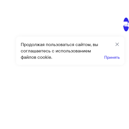
Продолжая пользоваться сайтом, вы
Закр
соглашаетесь с использованием
файлов cookie.
Принять
Получайте эксклюзивные
предложения и скидки
Подпи
Подписываясь на рассылку, вы соглашаетесь с условиями
оферты
и
политики конфиденциальности