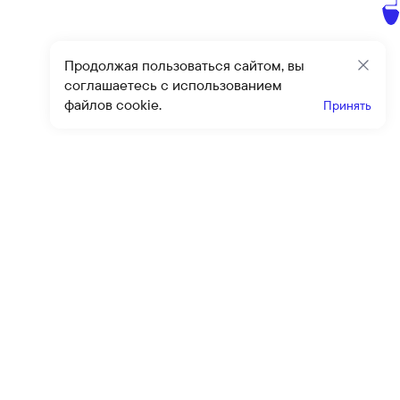
Продолжая пользоваться сайтом, вы
Закр
соглашаетесь с использованием
файлов cookie.
Принять
Получайте эксклюзивные
предложения и скидки
Подпи
Подписываясь на рассылку, вы соглашаетесь с условиями
оферты
и
политики конфиденциальности
Каталог