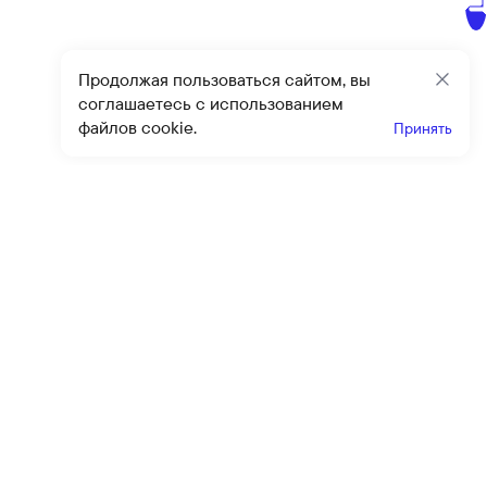
Продолжая пользоваться сайтом, вы
Закр
соглашаетесь с использованием
файлов cookie.
Принять
Получайте эксклюзивные
предложения и скидки
Подпи
Подписываясь на рассылку, вы соглашаетесь с условиями
оферты
и
политики конфиденциальности
Каталог