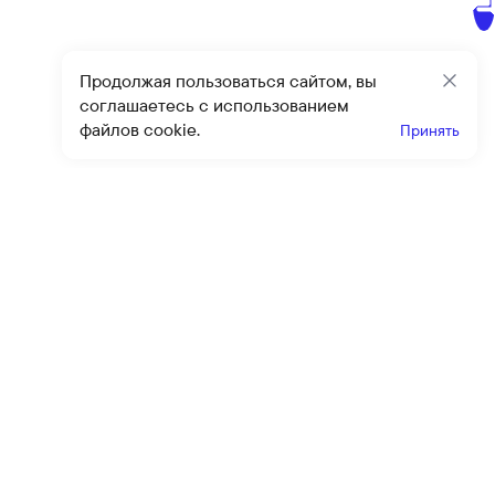
Продолжая пользоваться сайтом, вы
Закр
соглашаетесь с использованием
файлов cookie.
Принять
Получайте эксклюзивные
предложения и скидки
Подпи
Подписываясь на рассылку, вы соглашаетесь с условиями
оферты
и
политики конфиденциальности
Каталог