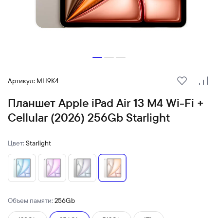
Артикул: MH9K4
В избранн
Сра
Планшет Apple iPad Air 13 M4 Wi-Fi +
Cellular (2026) 256Gb Starlight
Цвет:
Starlight
Объем памяти:
256Gb