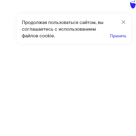
Продолжая пользоваться сайтом, вы
Закр
соглашаетесь с использованием
файлов cookie.
Принять
Получайте эксклюзивные
предложения и скидки
Подпи
Подписываясь на рассылку, вы соглашаетесь с условиями
оферты
и
политики конфиденциальности
Каталог