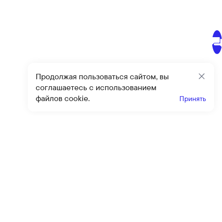
Продолжая пользоваться сайтом, вы
Закр
соглашаетесь с использованием
файлов cookie.
Принять
Получайте эксклюзивные
предложения и скидки
Подпи
Подписываясь на рассылку, вы соглашаетесь с условиями
оферты
и
политики конфиденциальности