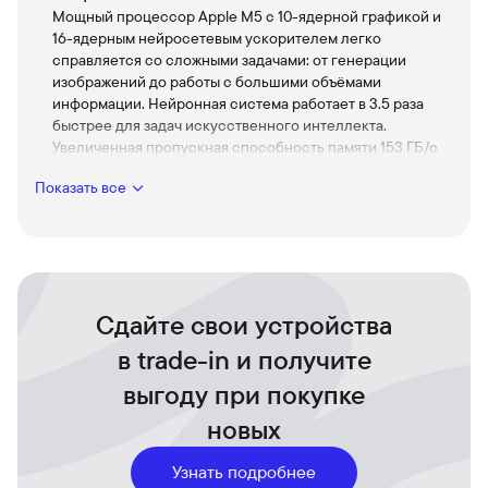
Мощный процессор Apple M5 с 10-ядерной графикой и
16-ядерным нейросетевым ускорителем легко
справляется со сложными задачами: от генерации
изображений до работы с большими объёмами
информации. Нейронная система работает в 3.5 раза
быстрее для задач искусственного интеллекта.
Увеличенная пропускная способность памяти 153 ГБ/с
ускоряет работу с профессиональными приложениями
Показать все
любого уровня сложности.
Потрясающая детализация изображения
Дисплей Ultra Retina XDR с технологией Tandem OLED
создаёт невероятно яркую и контрастную картинку. Вы
одновременно видите глубокие тени с мельчайшими
деталями и ослепительно яркие блики — именно так, как
Сдайте свои устройства
это выглядит в реальной жизни.
в trade-in и получите
Расширенные возможности подключения и зарядки
Новый чип M5 обеспечивает поддержку внешних
выгоду при покупке
дисплеев с частотой 120 Гц и технологией Adaptive Sync.
новых
Это создаёт исключительно плавную картинку без
разрывов и минимальные задержки, что особенно важно
для динамичных игр и профессионального монтажа.
Узнать подробнее