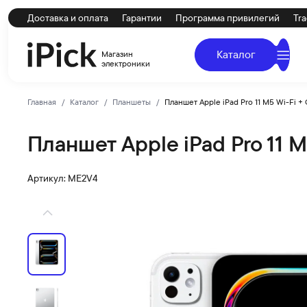
Доставка и оплата
Гарантии
Программа привилегий
Tra
Каталог
Магазин
электроники
Главная
Каталог
Планшеты
Планшет Apple iPad Pro 11 M5 Wi-Fi + C
Планшет Apple iPad Pro 11 M5
Apple
Купить Планшет Apple iPad Pro 11 M5 Wi-Fi + Cellular (
Артикул: ME2V4