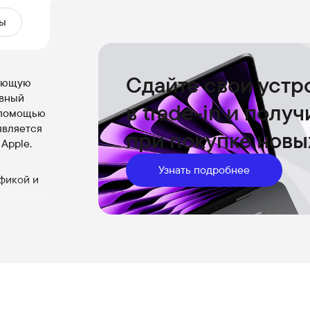
ы
Сдайте свои устр
сающую
ивный
в trade-in и полу
с помощью
является
при покупке новы
Apple.
Узнать подробнее
фикой и
ции
 раза
53 ГБ/с
жениями