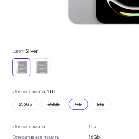
Цвет:
Silver
Объем памяти:
1Tb
256Gb
512Gb
1Tb
2Tb
Объем памяти
1Tb
Оперативная память
16Gb