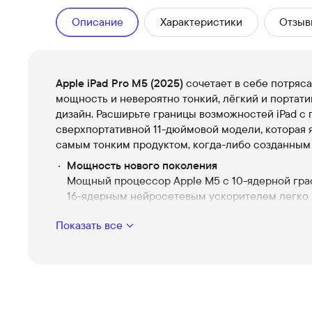
Описание
Характеристики
Отзыв
Apple iPad Pro M5 (2025)
сочетает в себе потря
мощность и невероятно тонкий, лёгкий и портат
дизайн. Расширьте границы возможностей iPad 
сверхпортативной 11-дюймовой модели, которая 
самым тонким продуктом, когда-либо созданным 
Мощность нового поколения
Мощный процессор Apple M5 с 10-ядерной гра
16-ядерным нейросетевым ускорителем легко
справляется со сложными задачами: от генера
Показать все
изображений до работы с большими объёмами
информации. Нейронная система работает в 3.5
быстрее для задач искусственного интеллекта.
Увеличенная пропускная способность памяти 1
ускоряет работу с профессиональными прило
любого уровня сложности.