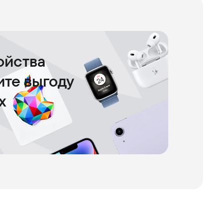
ойства
чите выгоду
х