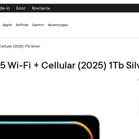
de-in
Блог
Контакты
Apple
AirPods
Garmin
Аксессуары
ellular (2025) 1Tb Silver
 Wi-Fi + Cellular (2025) 1Tb Sil
2025) 1Tb Silver по низкой цене с доставкой и самовывозом по