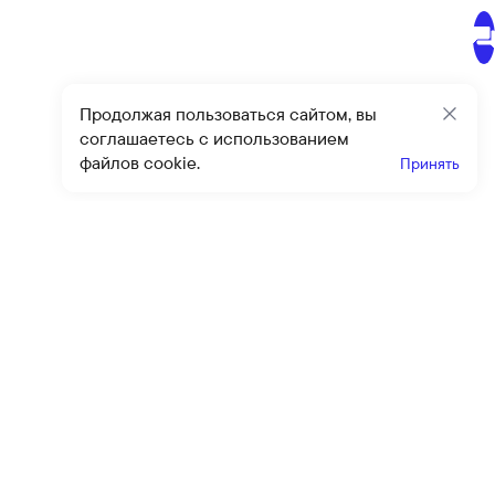
Продолжая пользоваться сайтом, вы
Закр
соглашаетесь с использованием
файлов cookie.
Принять
Получайте эксклюзивные
предложения и скидки
Подпи
Подписываясь на рассылку, вы соглашаетесь с условиями
оферты
и
политики конфиденциальности
Каталог