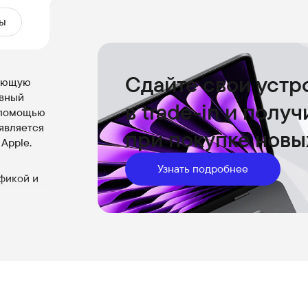
ы
Сдайте свои устр
сающую
ивный
в trade-in и полу
с помощью
является
при покупке новы
Apple.
Узнать подробнее
фикой и
ции
 раза
53 ГБ/с
жениями