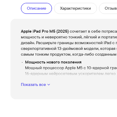
Описание
Характеристики
Отзыв
Apple iPad Pro M5 (2025)
сочетает в себе потря
мощность и невероятно тонкий, лёгкий и портат
дизайн. Расширьте границы возможностей iPad 
сверхпортативной 13-дюймовой модели, которая 
самым тонким продуктом, когда-либо созданным 
Мощность нового поколения
Мощный процессор Apple M5 с 10-ядерной гра
16-ядерным нейросетевым ускорителем легко
справляется со сложными задачами: от генера
Показать все
изображений до работы с большими объёмами
информации. Нейронная система работает в 3.5
быстрее для задач искусственного интеллекта.
Увеличенная пропускная способность памяти 1
ускоряет работу с профессиональными прило
любого уровня сложности.