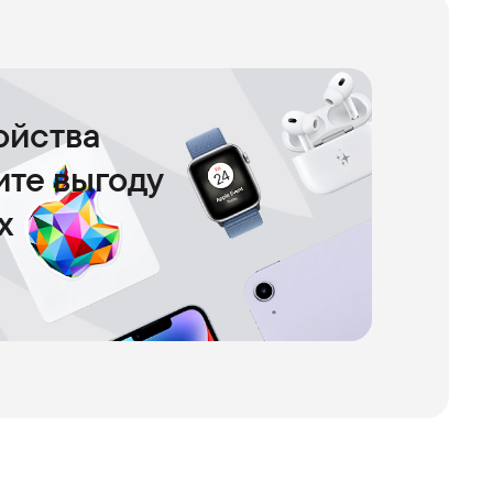
ойства
чите выгоду
х