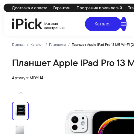
Доставка и оплата
Гарантии
Программа привилегий
Tra
Каталог
Магазин
электроники
Главная
Каталог
Планшеты
Планшет Apple iPad Pro 13 M5 Wi-Fi (2
Планшет Apple iPad Pro 13 M
Apple
Купить Планшет Apple iPad Pro 13 M5 Wi-Fi (2025) 2Tb S
Артикул: MDYU4