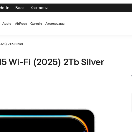
de-in
Блог
Контакты
Apple
AirPods
Garmin
Аксессуары
025) 2Tb Silver
5 Wi-Fi (2025) 2Tb Silver
ilver по низкой цене с доставкой и самовывозом по СПб и Рос