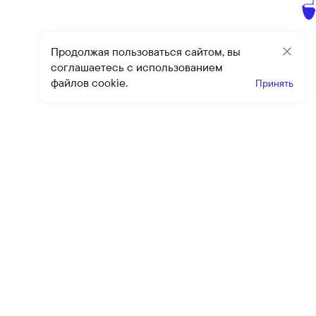
Продолжая пользоваться сайтом, вы
Закр
соглашаетесь с использованием
файлов cookie.
Принять
Получайте эксклюзивные
предложения и скидки
Подпи
Подписываясь на рассылку, вы соглашаетесь с условиями
оферты
и
политики конфиденциальности
Каталог