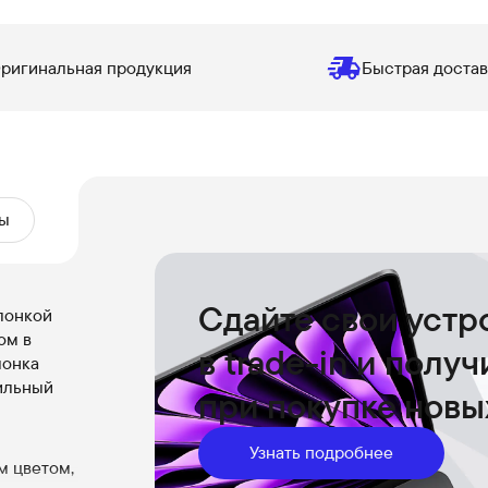
ригинальная продукция
Быстрая достав
ы
Сдайте свои устр
лонкой
ом в
в trade-in и полу
лонка
тильный
при покупке новы
Узнать подробнее
м цветом,