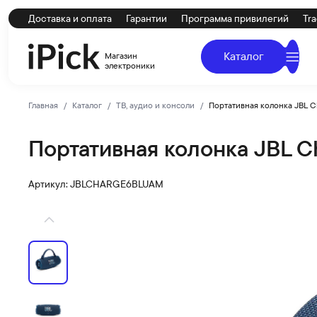
Доставка и оплата
Гарантии
Программа привилегий
Tra
Каталог
Магазин
электроники
Главная
Каталог
ТВ, аудио и консоли
Портативная колонка JBL C
Портативная колонка JBL Ch
JBL
Купить Портативная колонка JBL Charge 6 Blue по низк
Артикул: JBLCHARGE6BLUAM