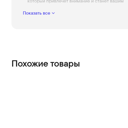
который привлечет внимание и станет вашим
фирменным аксессуаром.
Показать все
Мощное звучание
Позвольте любимым трекам звучать громко и че
наполняя пространство вокруг энергией и эмо
До 28 часов работы
Забудьте о частых подзарядках — наслаждайте
музыкой целый день без остановки.
Влагозащищенность IPX7
Похожие товары
Не бойтесь дождя или брызг — ваша колонка в
готова выдержать любые погодные условия.
Мощный бас
Почувствуйте себя в центре музыкального выс
с глубокими басами, которые дополнят любую
композицию.
Погрузитесь в мир высокого качества звучания и
наслаждайтесь любимыми мелодиями где бы вы 
находились с JBL Charge 6.