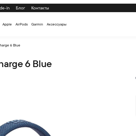
de-in
Блог
Контакты
Apple
AirPods
Garmin
Аксессуары
harge 6 Blue
arge 6 Blue
ой цене с доставкой и самовывозом по СПб и России на офици