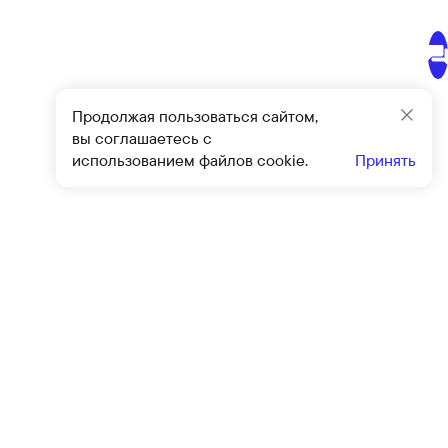
Продолжая пользоваться сайтом,
Закр
вы соглашаетесь с
использованием файлов cookie.
Принять
Подписат
овиями
оферты
и
политики конфиденциальности
Клиентский сервис
Контакты