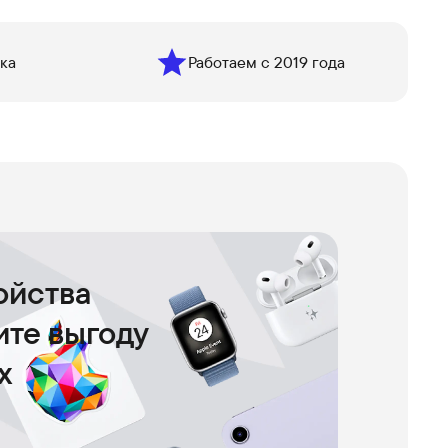
ка
Работаем с 2019 года
ойства
чите выгоду
х