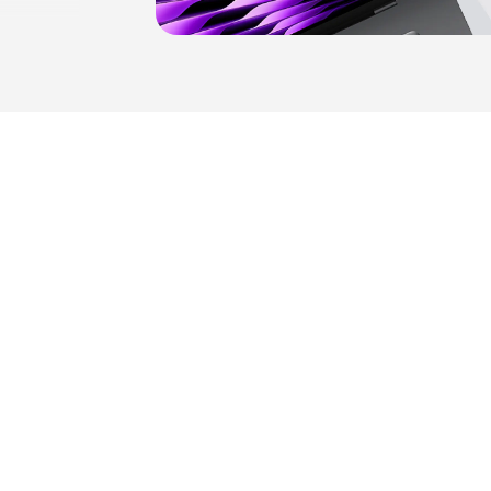
тко,
циями.
сь
сегда
тупления
ни