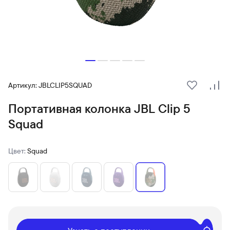
Артикул: JBLCLIP5SQUAD
В избранн
Сра
Портативная колонка JBL Clip 5
Squad
Цвет:
Squad