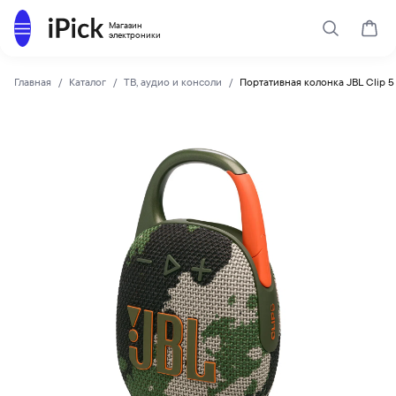
Каталог
Магазин
Поиск
Корз
электроники
Главная
Каталог
ТВ, аудио и консоли
Портативная колонка JBL Clip 5
JBL
Купить Портативная колонка JBL Clip 5 Squad по низкой це