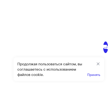
Продолжая пользоваться сайтом, вы
Закр
соглашаетесь с использованием
файлов cookie.
Принять
Получайте эксклюзивные
предложения и скидки