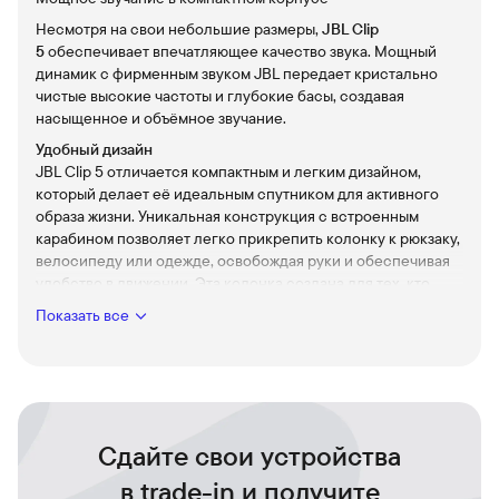
Несмотря на свои небольшие размеры,
JBL Clip
5
обеспечивает впечатляющее качество звука. Мощный
динамик с фирменным звуком JBL передает кристально
чистые высокие частоты и глубокие басы, создавая
насыщенное и объёмное звучание.
Удобный дизайн
JBL Clip 5 отличается компактным и легким дизайном,
который делает её идеальным спутником для активного
образа жизни. Уникальная конструкция с встроенным
карабином позволяет легко прикрепить колонку к рюкзаку,
велосипеду или одежде, освобождая руки и обеспечивая
удобство в движении. Эта колонка создана для тех, кто
ценит свободу и удобство в любом месте и в любое время.
Показать все
Беспроводное подключение по Bluetooth
JBL Clip 5 поддерживает Bluetooth 5.1, что обеспечивает
быстрое и стабильное беспроводное соединение
с любыми устройствами — смартфонами, планшетами или
ноутбуками. Вы можете наслаждаться музыкой без
проводов на расстоянии до 10 метров, что позволяет
Сдайте свои устройства
свободно перемещаться и заниматься своими делами,
в trade-in и получите
оставаясь на связи с любимыми треками.