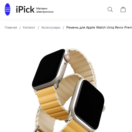
Каталог
Магазин
Поиск
Корз
электроники
Главная
Каталог
Аксессуары
Ремень для Apple Watch Uniq Revix Prem
Uniq
Купить Ремень для Apple Watch Uniq Revix Premium Edition