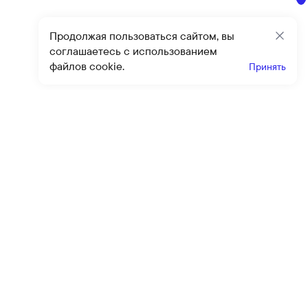
Продолжая пользоваться сайтом, вы
Закр
соглашаетесь с использованием
файлов cookie.
Принять
Получайте эксклюзивные
предложения и скидки
Подпи
Подписываясь на рассылку, вы соглашаетесь с условиями
оферты
и
политики конфиденциальности
Каталог
Помощь