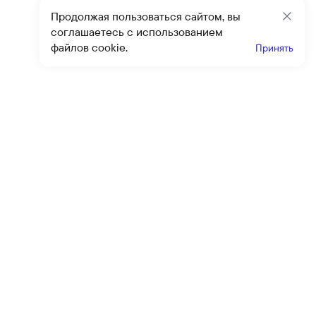
Продолжая пользоваться сайтом, вы
Закр
соглашаетесь с использованием
файлов cookie.
Принять
Получайте эксклюзивные
предложения и скидки
Подпи
Подписываясь на рассылку, вы соглашаетесь с условиями
оферты
и
политики конфиденциальности
Каталог
Помощь
Клиентский сервис