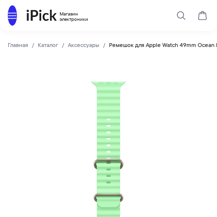
Каталог
Магазин
Поиск
Корз
электроники
Главная
Каталог
Аксессуары
Ремешок для Apple Watch 49mm Ocean Ba
Apple
Купить Ремешок для Apple Watch 49mm Ocean Band Natural 