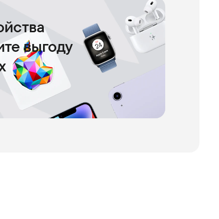
ойства
чите выгоду
х