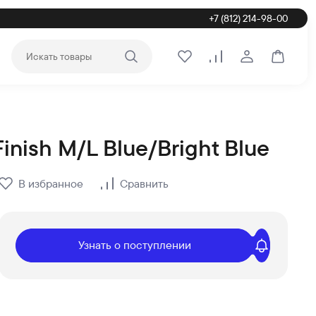
+7 (812) 214-98-00
Войти или зар
Корзина
Избранное
Сравнение
inish M/L Blue/Bright Blue
вкой и самовывозом по СПб и России на официальном интернет-
В избранное
Сравнить
Узнать о поступлении