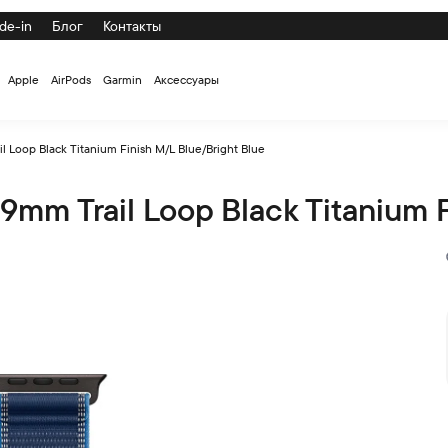
de-in
Блог
Контакты
Apple
AirPods
Garmin
Аксессуары
Loop Black Titanium Finish M/L Blue/Bright Blue
m Trail Loop Black Titanium F
Titanium Finish M/L Blue/Bright Blue по низкой цене с доста