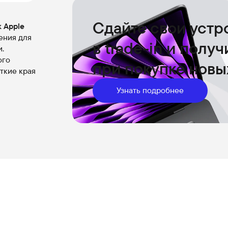
Сдайте свои устр
к
Apple
ения для
в trade-in и полу
.
ого
при покупке новы
ёткие края
Узнать подробнее