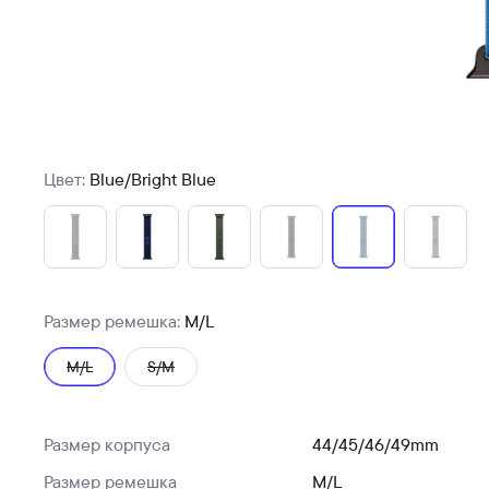
Цвет:
Blue/Bright Blue
Размер ремешка:
M/L
M/L
S/M
Размер корпуса
44/45/46/49mm
Размер ремешка
M/L