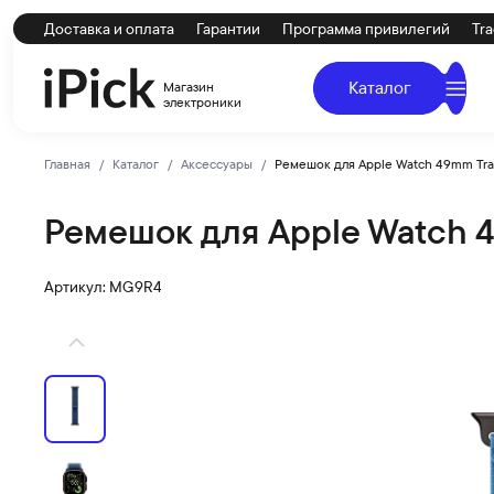
Доставка и оплата
Гарантии
Программа привилегий
Tra
Каталог
Магазин
электроники
Главная
Каталог
Аксессуары
Ремешок для Apple Watch 49mm Trail 
Ремешок для Apple Watch 49m
Apple
Купить Ремешок для Apple Watch 49mm Trail Loop Black 
Артикул: MG9R4