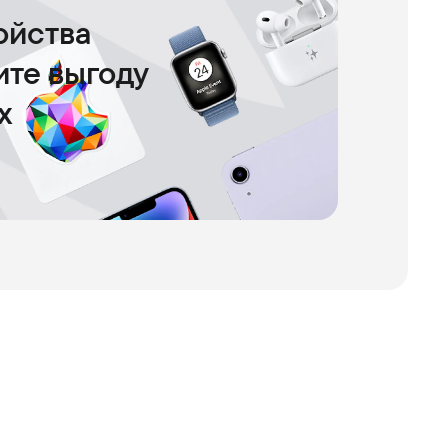
ойства
чите выгоду
х