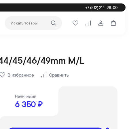
+7 (812) 214-98-00
Войти или зар
Корзина
Избранное
Сравнение
d 44/45/46/49mm M/L
амовывозом по СПб и России на официальном интернет-магази
В избранное
Сравнить
Наличными
6 350 ₽