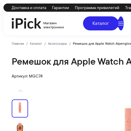
Доставка и оплата
Гарантии
Программа привилегий
Tra
Каталог
Магазин
электроники
Главная
Каталог
Аксессуары
Ремешок для Apple Watch Alpenglow
Ремешок для Apple Watch A
Apple
Купить Ремешок для Apple Watch Alpenglow Pink Nike S
Артикул: MGC74