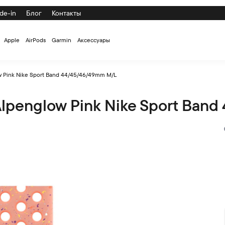
de-in
Блог
Контакты
Apple
AirPods
Garmin
Аксессуары
 Pink Nike Sport Band 44/45/46/49mm M/L
lpenglow Pink Nike Sport Ban
port Band 44/45/46/49mm M/L по низкой цене с доставкой и с