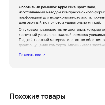
Спортивный ремешок Apple Nike Sport Band
,
изготовленный методом компрессионного формо
перфорацией для воздухопроницаемости, прочны
долговечный, но при этом удивительно мягкий.
Он украшен разноцветными хлопьями, которые с
хаотичный узор, делая каждый ремешок уникаль
Гладкий, плотный материал элегантно облегает з
дарит ощущение комфорта. Алюминиевая застёж
булавка с тщательно выгравированным логотипо
Показать все
Swoosh придаёт браслету свежий матовый оттено
Подходит для запястья: 160–210 мм.
Похожие товары