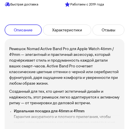
Быстрая доставка
Работаем с 2019 года
Описание
Характеристики
Отзывы
Ремешок Nomad Active Band Pro для Apple Watch 46mm /
49mm — элегантный и практичный аксессуар, который
подчёркивает стиль и продуманность каждой детали
ваших смарт-часов. Active Band Pro сочетает
классические цветные оттенки с черной или серебристой
фурнитурой, даря ощущение комфорта и уверенности при
любом образе жизни.
Созданный для тех, кто ценит эстетичный дизайн и
надёжность, этот ремешок легко адаптируется к активному
ритму — от тренировки до деловой встречи.
Идеальная посадка для 46mm и 49mm
Гарантия аккуратного и плотного прилегания, чтобы
смарт-часы выглядели как продолжение запястья и не
мешали движениям.