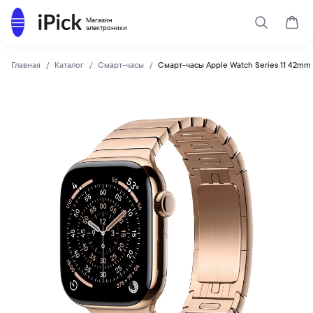
Каталог
Магазин
Поиск
Корз
электроники
Главная
Каталог
Смарт-часы
Смарт-часы Apple Watch Series 11 42mm G
Apple
Купить Смарт-часы Apple Watch Series 11 42mm Gold Titani