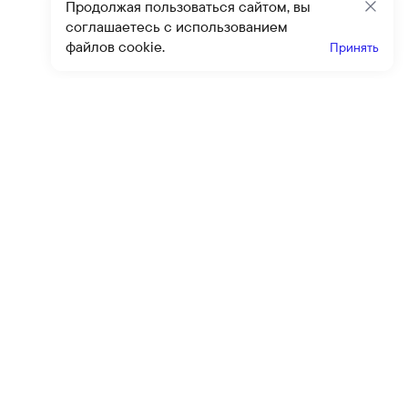
Продолжая пользоваться сайтом, вы
Закр
соглашаетесь с использованием
файлов cookie.
Принять
Получайте эксклюзивные
предложения и скидки
Подпи
Подписываясь на рассылку, вы соглашаетесь с условиями
оферты
и
политики конфиденциальности
Каталог
Помощь
Клиентский сервис