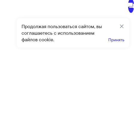
Продолжая пользоваться сайтом, вы
Закр
соглашаетесь с использованием
файлов cookie.
Принять
Получайте эксклюзивные
предложения и скидки
Подпи
Подписываясь на рассылку, вы соглашаетесь с условиями
оферты
и
политики конфиденциальности
Каталог