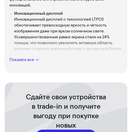
инноваций.
Инновационный дисплей
Инновационный дисплей с технологией LTPO3
обеспечивает превосходную яркость и чёткость
изображения даже при ярком солнечном свете.
Усовершенствованные рамки экрана стали на 24%
тоньше, что позволило увеличить активную область
дисплея и сделать взаимодействие с часами ещё более
комфортным.
Показать все
Мониторинг здоровья
Продвинутая система мониторинга здоровья включает в
себя расширенный анализ сердечного ритма,
измерение уровня кислорода в крови, оценку качества
сна и обнаружение признаков гипертонии. Встроенный
нейромодуль позволяет использовать Siri даже без
Сдайте свои устройства
подключения к iPhone.
в trade-in и получите
Мониторинг апноэ сна
Апноэ во сне — это состояние, при котором дыхание
выгоду при покупке
периодически останавливается, что приводит к
новых
нарушению сна. Если его не лечить, оно может привести
к гипертонии, диабету 2-го типа и проблемам с сердцем.