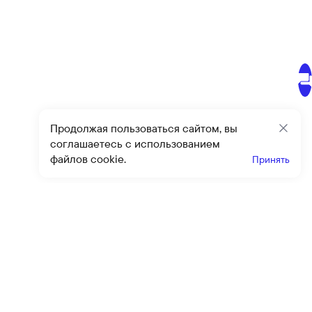
Продолжая пользоваться сайтом, вы
Закр
соглашаетесь с использованием
файлов cookie.
Принять
Получайте эксклюзивные
предложения и скидки
Подпи
Подписываясь на рассылку, вы соглашаетесь с условиями
оферты
и
политики конфиденциальности