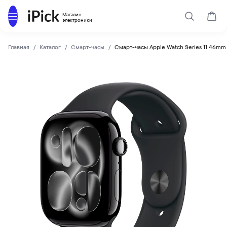
Каталог
Магазин
Поиск
Корз
электроники
Главная
Каталог
Смарт-часы
Смарт-часы Apple Watch Series 11 46mm 
Apple
Купить Смарт-часы Apple Watch Series 11 46mm Jet Black A