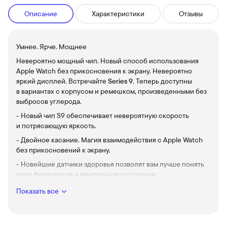
Описание
Характеристики
Отзывы
Умнее. Ярче. Мощнее
Невероятно мощный чип. Новый способ использования
Apple Watch без прикосновения к экрану. Невероятно
яркий дисплей. Встречайте
Series 9
. Теперь доступны
в вариантах с корпусом и ремешком, произведенными без
выбросов углерода.
- Новый чип S9 обеспечивает невероятную скорость
и потрясающую яркость.
- Двойное касание. Магия взаимодействия с Apple Watch
без прикосновений к экрану.
- Новейшие датчики здоровья позволят вам лучше понять
свое физическое и ментальное состояние.
- Ваши звонки и сообщения всегда под рукой, когда iPhone
Показать все
рядом.
- Множество способов поддерживать активность
с помощью приложения Тренировки.