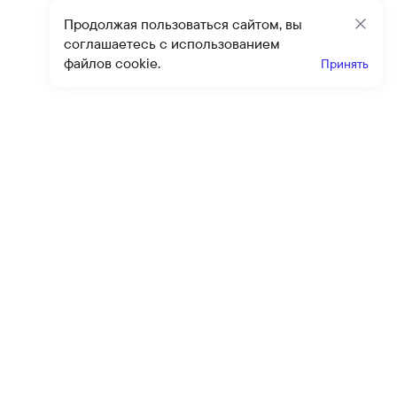
Продолжая пользоваться сайтом, вы
Закр
соглашаетесь с использованием
файлов cookie.
Принять
Получайте эксклюзивные
предложения и скидки
Подпи
Подписываясь на рассылку, вы соглашаетесь с условиями
оферты
и
политики конфиденциальности
Каталог
Помощь
Клиентский сервис