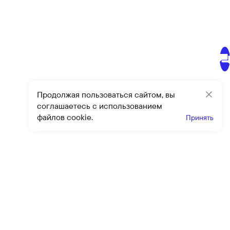
Продолжая пользоваться сайтом, вы
Закр
соглашаетесь с использованием
файлов cookie.
Принять
Получайте эксклюзивные
предложения и скидки
Подпи
Подписываясь на рассылку, вы соглашаетесь с условиями
оферты
и
политики конфиденциальности