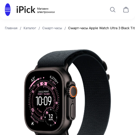
Каталог
Магазин
Поиск
Корз
электроники
Главная
Каталог
Смарт-часы
Смарт-часы Apple Watch Ultra 3 Black Ti
Apple
Купить Смарт-часы Apple Watch Ultra 3 Black Titanium Case