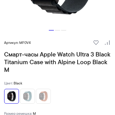
Артикул: MF0V4
В избранн
Сра
Смарт-часы Apple Watch Ultra 3 Black
Titanium Case with Alpine Loop Black
M
Цвет:
Black
Размер ремешка:
M