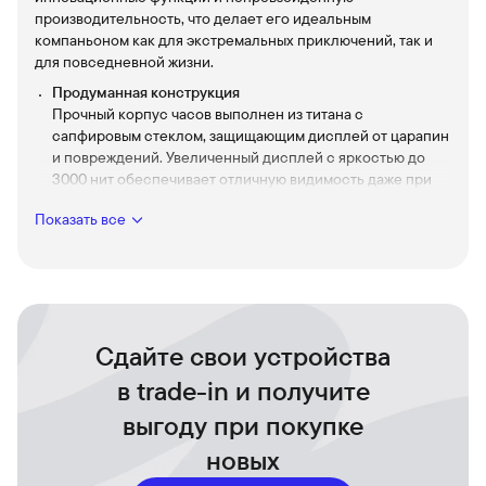
производительность, что делает его идеальным
компаньоном как для экстремальных приключений, так и
для повседневной жизни.
Продуманная конструкция
Прочный корпус часов выполнен из титана с
сапфировым стеклом, защищающим дисплей от царапин
и повреждений. Увеличенный дисплей с яркостью до
3000 нит обеспечивает отличную видимость даже при
ярком солнечном свете, а водонепроницаемость до 100
Показать все
метров позволяет использовать часы в любых водных
активностях.
Удобство использования
Удобство использования обеспечивается интуитивно
понятным интерфейсом watchOS и поддержкой
голосового управления. Быстрая беспроводная зарядка
Сдайте свои устройства
и совместимость с iPhone делают эксплуатацию
максимально комфортной.
в trade-in и получите
Продвинутые функции
выгоду при покупке
Продвинутые функции включают расширенный
новых
мониторинг здоровья с помощью датчиков сердечного
ритма, уровня кислорода в крови и температуры кожи.