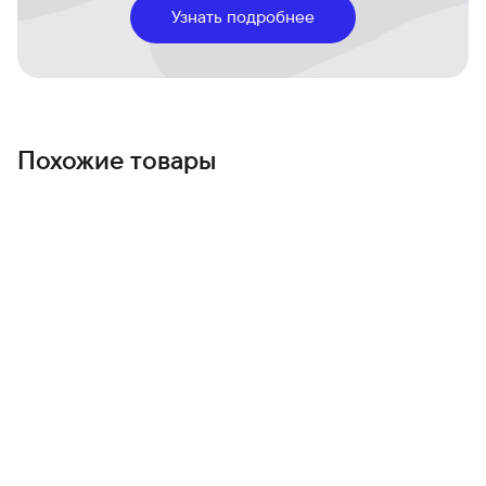
Часы оснащены новым двухъядерным процессором,
Узнать подробнее
который обеспечивает молниеносную работу всех
приложений и функций. Время автономной работы
достигает 42 часов в обычном режиме.
Спортивные возможности
Спортивные возможности представлены широким
Похожие товары
спектром режимов тренировок, включая плавание, бег и
велоспорт. Встроенный компас, высотомер и
глубиномер делают часы незаменимым помощником в
экстремальных видах спорта. Функция Workout Buddy на
базе Apple Intelligence анализирует данные тренировок
и даёт персонализированные рекомендации во время
занятий.
Дисплей нового поколения
Технология LTPO3 позволила уменьшить рамки на 24% и
увеличить активную область экрана. Дисплей стал на
40% ярче при просмотре под широким углом, с
возможностью работы в режиме Always-On с
обновлением каждую секунду.
Спутниковая связь
В Apple Watch Ultra 3 появилась встроенная