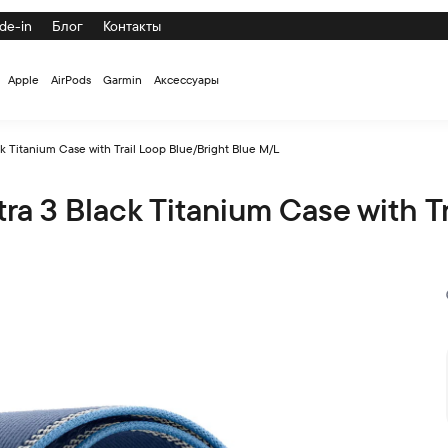
de-in
Блог
Контакты
Apple
AirPods
Garmin
Аксессуары
 Titanium Case with Trail Loop Blue/Bright Blue M/L
a 3 Black Titanium Case with Tr
ase with Trail Loop Blue/Bright Blue M/L по низкой цене с до