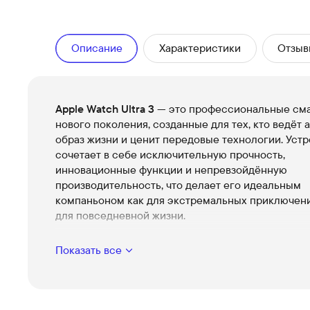
Описание
Характеристики
Отзыв
Apple Watch Ultra 3
— это профессиональные сма
нового поколения, созданные для тех, кто ведёт 
образ жизни и ценит передовые технологии. Уст
сочетает в себе исключительную прочность,
инновационные функции и непревзойдённую
производительность, что делает его идеальным
компаньоном как для экстремальных приключений
для повседневной жизни.
Продуманная конструкция
Показать все
Прочный корпус часов выполнен из титана с
сапфировым стеклом, защищающим дисплей о
и повреждений. Увеличенный дисплей с яркос
3000 нит обеспечивает отличную видимость д