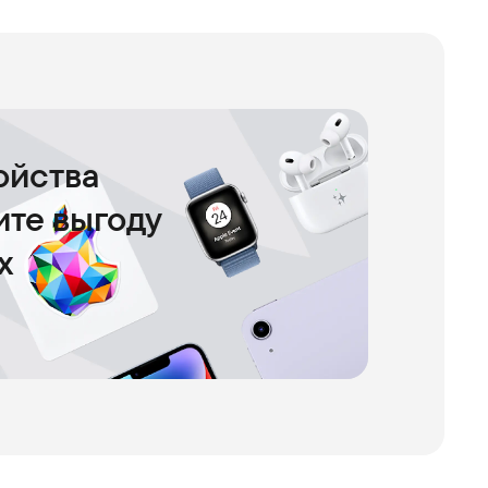
ойства
чите выгоду
х