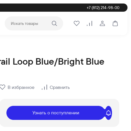
+7 (812) 214-98-00
Войти или зар
Корзина
Избранное
Сравнение
ail Loop Blue/Bright Blue
ставкой и самовывозом по СПб и России на официальном интерн
В избранное
Сравнить
Узнать о поступлении