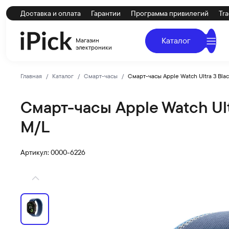
Доставка и оплата
Гарантии
Программа привилегий
Tra
Каталог
Магазин
электроники
Главная
Каталог
Смарт-часы
Смарт-часы Apple Watch Ultra 3 Black
Смарт-часы Apple Watch Ultr
Apple
Купить Смарт-часы Apple Watch Ultra 3 Black Titanium C
M/L
Артикул: 0000-6226