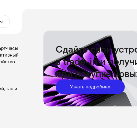
ы
Сдайте свои устр
рт-часы
активный
в trade-in и полу
ройство
при покупке новы
Узнать подробнее
, так и
т царапин
тью до
аже при