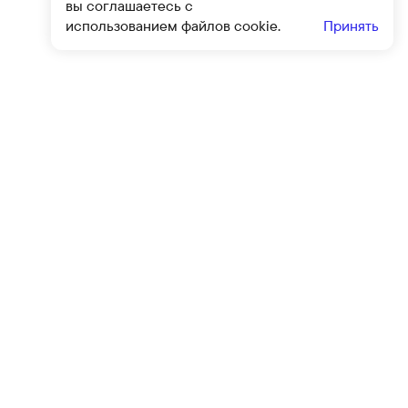
вы соглашаетесь с
использованием файлов cookie.
Принять
Подписат
овиями
оферты
и
политики конфиденциальности
Клиентский сервис
Контакты
Блог
Программа привилегий
Политика конфиденциальности
Публичная оферта