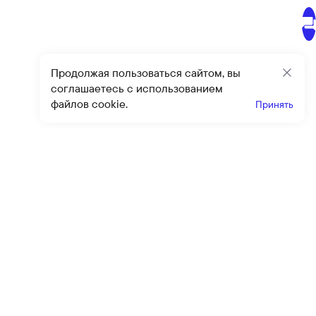
Продолжая пользоваться сайтом, вы
Закр
соглашаетесь с использованием
файлов cookie.
Принять
Получайте эксклюзивные
предложения и скидки
Подпи
Подписываясь на рассылку, вы соглашаетесь с условиями
оферты
и
политики конфиденциальности
Каталог