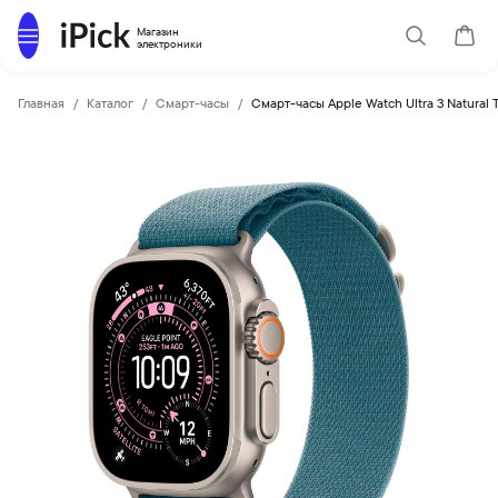
Каталог
Магазин
Поиск
Корз
электроники
Главная
Каталог
Смарт-часы
Смарт-часы Apple Watch Ultra 3 Natural T
Apple
Купить Смарт-часы Apple Watch Ultra 3 Natural Titanium Ca