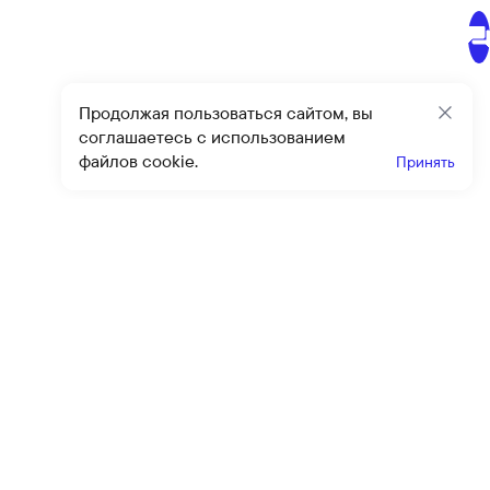
Продолжая пользоваться сайтом, вы
Закр
соглашаетесь с использованием
файлов cookie.
Принять
Получайте эксклюзивные
предложения и скидки
Подпи
Подписываясь на рассылку, вы соглашаетесь с условиями
оферты
и
политики конфиденциальности
Каталог