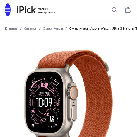
Каталог
Магазин
Поиск
Корз
электроники
Главная
Каталог
Смарт-часы
Смарт-часы Apple Watch Ultra 3 Natural T
Apple
Купить Смарт-часы Apple Watch Ultra 3 Natural Titanium Ca