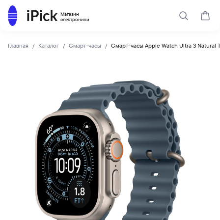
Каталог
Магазин
Поиск
Корз
электроники
Главная
Каталог
Смарт-часы
Смарт-часы Apple Watch Ultra 3 Natural 
Apple
Купить Смарт-часы Apple Watch Ultra 3 Natural Titanium C