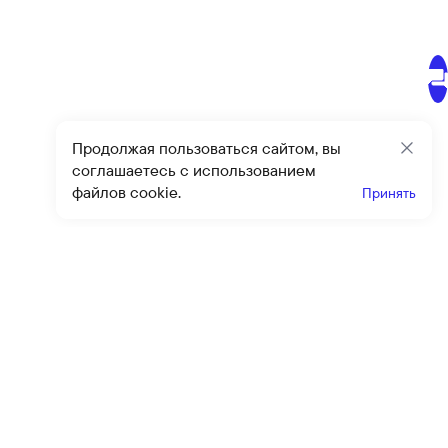
Продолжая пользоваться сайтом, вы
Закр
соглашаетесь с использованием
файлов cookie.
Принять
Получайте эксклюзивные
предложения и скидки
Подпи
Подписываясь на рассылку, вы соглашаетесь с условиями
оферты
и
политики конфиденциальности